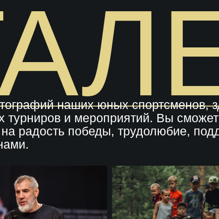
ГАЛ
тографий наших юных спортсменов, зд
х турниров и мероприятий. Вы сможет
ь на радость победы, трудолюбие, по
нами.