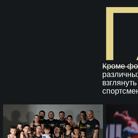
Кроме фо
различны
взглянут
спортсме